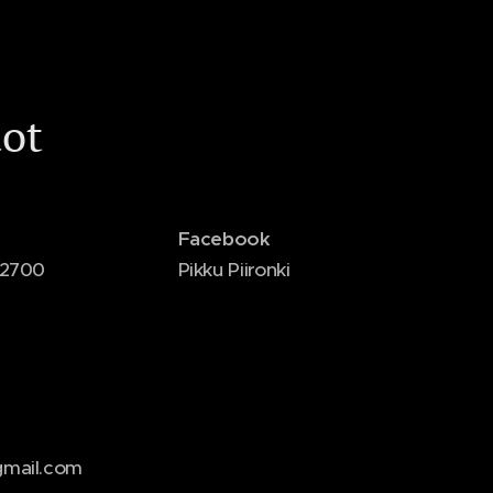
dot
Facebook
 32700
Pikku Piironki
@gmail.com