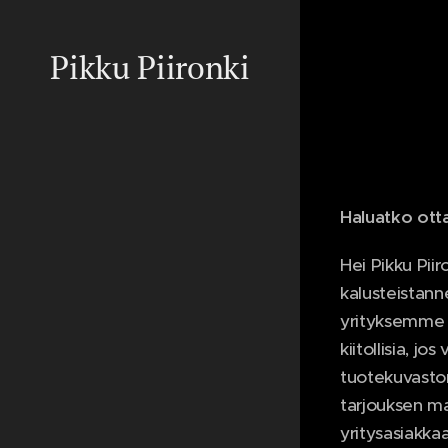
Pikku Piironki
Haluatko ott
Hei Pikku Pii
kalusteistann
yrityksemme 
kiitollisia, jo
tuotekuvasto
tarjouksen m
yritysasiakkaa