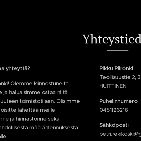
Yhteystie
aa yhteyttä?
Pikku Piironki
Teollisuustie 2,
ronki! Olemme kiinnostuneita
HUITTINEN
e ja haluaisimme ostaa niitä
uuteen toimistotilaan. Olisimme
Puhelinnumero
s voisitte lähettää meille
0451126216
nne ja hinnastonne sekä
Sähköposti
ahdollisesta määräalennuksesta
petri.rekikoski
lle.