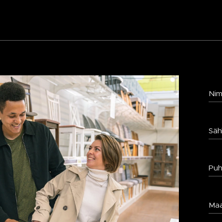
Nim
Säh
Puh
Ma