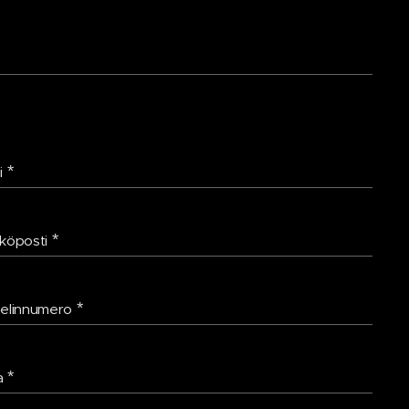
i
köposti
elinnumero
a